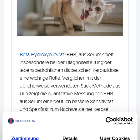
Beta-Hydroxybutyrat
(BHB) aus Serum spielt
insbesondere bei der Diagnosestellung der
lebensbedrohlichen diabetischen Ketoazidose
eine wichtige Rolle. Verglichen mit der
üblicherweise verwendeten Stick-Methode aus
Urin zeigt die quantitative Messung des BHB
aus Serum eine deutlich bessere Sensitivität
und Spezifität zum Nachweis einer Ketose.
Auch bei dem für Katzen neu zugelassenen
oralen Diabetes-Medikament Senvelgo® ist die
Bestimmung des BHB als Therapiekontrolle
Zustimmung
Details
Über Cookies