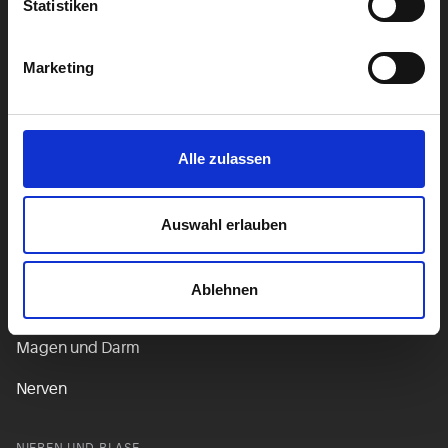
Statistiken
Augen
Bauchspeicheldrüse
Marketing
Genetik
Geschlechtsorgane
Alle zulassen
HAUT
Auswahl erlauben
Herz und Kreislauf
Hormone
Ablehnen
Leber
Magen und Darm
Nerven