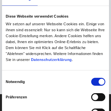
angeraten, um euglykämische Ketoazidosen
rechtzeitig zu erkennen. Sie möchten mehr
über BHB erfahren? Rufen Sie uns an unter
Diese Webseite verwendet Cookies
06132-781 234
oder schreiben Sie uns an
Wir setzen auf unserer Webseite Cookies ein. Einige von
info@biocontrol.de
.
ihnen sind essenziell: Nur so kann sich die Webseite Ihre
Cookie-Einstellung merken. Andere Cookies helfen uns
dabei, Ihnen ein optimiertes Online-Erlebnis zu bieten.
Dem können Sie mit Klick auf die Schaltfläche
Previous
"Ablehnen" widersprechen. Weitere Informationen finden
Auf der Suche nach einem Praktikumsplatz?
Sie in unserer
Datenschutzerklärung
.
Next
Einmalig in Deutschland: fT4 Equilibriums-Dialyse jetzt
Einwilligungsauswahl
bei uns in Ingelheim
Notwendig
Präferenzen
DIAGNOSTIK
Atmungsorgane