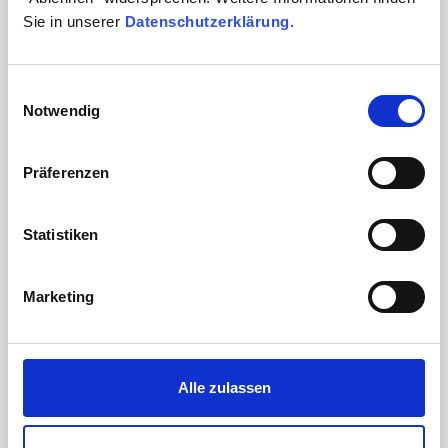
Sie in unserer
Datenschutzerklärung
.
Einwilligungsauswahl
Gefrorene Proben
Notwendig
versenden Sie sicher und zuverlässig mit einem
Sarstedtbehälter. Eine Schritt-für-Schritt-Anleitung zum
Präferenzen
optimalen Versand finden Sie hier.
Statistiken
Marketing
Probenkurier anfragen
*
Praxisname
Alle zulassen
*
Straße